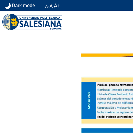
A+
Dark mode
A
A-
Calendario Académico sede Cuenca